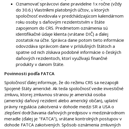
Oznamovať správcovi dane pravidelne 1x ročne (vždy
do 30.6.) Vlastníkmi platobných účtov, u ktorých
spoločnosť evidovala v predchádzajúcom kalendárnom
roku osoby s daňovým rezidentstvím v štáte
zapojenom do CRS. Predmetom oznámenia sú
identifikačné údaje klienta (vrátane DIČ) a ďalej
zostatok na účte. Správca dane potom tieto informácie
odovzdáva správcom dane v príslušných štátoch a
spätne od nich získava podobné informácie o českých
daňových rezidentoch, ktorí využívajú finančné
produkty v danom štáte.
Povinnosti podľa FATCA
Spoločnosť ďalej informuje, že do režimu CRS sa nezapojili
Spojené štáty americké. Ak teda spoločnosť vedie investičné
zmluvu, ktorej zmluvnou stranou je americká osoba
(americký daňový rezident alebo americký občan), uplatní
právny regulácia zakotvená v dohode medzi SR a USA o
zlepšení dodržiavania daňových predpisov v medzinárodnom
meradle (ďalej je "FATCA"), vrátane kontrolných postupov v
dohode FATCA zakotvených. Spôsob oznámenia zmluvných