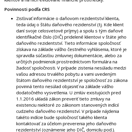
Povinnosti podľa CRS
Zisťovať informácie o daňovom rezidentství klienta,
teda údaj o štátu daňového rezidenství (tj. Kde klient
daní svoje celosvetové príjmy) a spolu s tým daňové
identifikačné číslo (DIČ) pridelené klientovi v štáte jeho
daňového rezidentství. Tieto informácie spoločnosť
získava na základe vášho čestného vyhlásenia, ktoré je
spravidla súčasťou zmluvnej dokumentácie, alebo za
určitých podmienok prostredníctvom formulára na
žiadosť spoločnosti. V prípade zistenia nesúladu medzi
vašou adresou trvalého pobytu a vami uvedeným
štátom daňového rezidentství je spoločnosť zo zákona
povinná tento nesúlad objasniť na základe vášho
dodatočného vysvetlenia. U zmlúv existujúcich pred
1.1.2016 ukladá zákon preveriť tieto zmluvy na
existenciu niektoré zo zákonom stanovených indícií
cudzieho daňového rezidenství. V prípade nájdenia
takéto indície bude spoločnosť takého klienta
kontaktovať za účelom preverenia jeho daňového
rezidentství (oznámenie jeho DIČ, domicilu pod.).