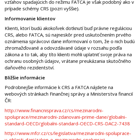
vzťahov spadajúcich do režimu FATCA je však podobný ako v
prípade schémy CRS (pozri vyššie).
Informovanie klientov
Klienti, ktorí budú akokoľvek dotknutí buď právne reguláciou
CRS, alebo FATCA, sú najneskôr pred uskutočnením prvého
oznámenia správcovi dane informovaní o tom, že o nich budú
zhromažďované a odovzdávané údaje v rozsahu podľa
zákona a to tak, aby títo klienti mohli uplatniť svoje práva na
ochranu osobných údajov, vrátane preukázania skutočného
daňového rezidentství.
Bližšie informácie
Podrobnejšie informácie k CRS a FATCA nájdete na
webových stránkach Finančnej správy a Ministerstva financií
ČR:
http://www.financnisprava.cz/cs/mezinarodni-
spoluprace/mezinarodni-zdanovani-prime-dane/globalni-
standard-OECD/globalni-standard-OECD-CRS-DAC2-7438
http://www.mfcr.cz/cs/legislativa/mezinarodni-spoluprace-
v-oblasti-dani/zakon-o-mezinarodni-spolupraci