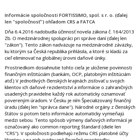
Informácie spoločnosti FORTISSIMO, spol. s r. o. (ďalej
len "spoločnosť") ohľadom CRS a FATCA
Dňa 6.4.2016 nadobudla účinnosť novela zákona č. 164/2013
Zb. O medzinárodnej spolupráci pri správe daní (ďalej len
"zákon"). Tento zákon nadväzuje na medzinárodné záväzky,
ku ktorým sa Česká republika prihlásila, a ktoré si kladú za
cieľ eliminovať na globálnej úrovni daňové úniky.
Prostriedkom dosiahnutie tohto cieľa je uloženie povinnosti
finančným inštitúciám (bankám, OCP, platobným inštitúciám
atď.) V jednotlivých členských krajinách zisťovať u svojich
klientov ich daňové rezidentství a informácie o zahraničných
usadených pravidelne každý rok automaticky oznamovať
povereným úradom. V Česku je ním Špecializovaný finančný
úradu (ďalej len "správca dane"). Národné orgány z členských
štátov si potom tieto informácie automaticky vymieňajú
medzi sebou. Tento spôsob výmeny daňových informácií je
označovaný ako common reporting štandard (diele len
"CRS"). V spoločnosti podliehajú režimu CRS platobné účty
klientov a na nich evidované finančné prostriedky.