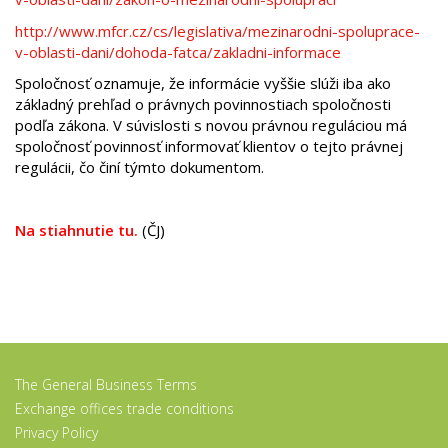
http://www.mfcr.cz/cs/legislativa/mezinarodni-spoluprace-
v-oblasti-dani/dohoda-fatca/zakladni-informace
Spoločnosť oznamuje, že informácie vyššie slúži iba ako
základný prehľad o právnych povinnostiach spoločnosti
podľa zákona. V súvislosti s novou právnou reguláciou má
spoločnosť povinnosť informovať klientov o tejto právnej
regulácii, čo činí týmto dokumentom.
Na stiahnutie tu.
(ČJ)
The General Business Terms
Exchange offices trade conditions
Privacy Policy