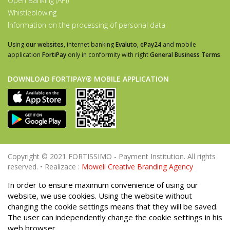
Open Banking (API)
Whistleblowing
Information on the processing of personal data
Using
our websites
, internet banking
Evaluto
,
ePay24
and mobile
application
FortiPay
only in conformity with right
General Business Terms
.
DOWNLOAD FORTIPAY® MOBILE APPLICATION
Copyright © 2021 FORTISSIMO - Payment Institution. All rights
reserved. • Realizace :
Moweli Creative Branding Agency
In order to ensure maximum convenience of using our
website, we use cookies. Using the website without
changing the cookie settings means that they will be saved.
The user can independently change the cookie settings in his
web browser.