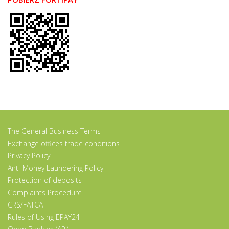
The General Business Terms
Exchange offices trade conditions
Privacy Policy
Anti-Money Laundering Policy
Protection of deposits
Complaints Procedure
CRS/FATCA
Rules of Using EPAY24