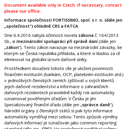
Document available only in Czech. If necessary, contact
please our office.
Informace společnosti FORTISSIMO, spol. s r. o. (dále jen
„společnost“) ohledně CRS a FATCA
Dne 6.4.2016 nabyla účinnosti novela
zákona
č. 164/2013
Sb.,
o mezinárodní spolupráci při správě daní
(dále jen
„
zákon
“). Tento zákon navazuje na mezinárodní závazky, ke
kterým se Česká republika přihlásila, a které si kladou za cíl
eliminovat na globální úrovni daňové úniky.
Prostředkem dosažení tohoto cíle je uložení povinnosti
finančním institucím (bankám, OCP, platebním institucím atd.)
v jednotlivých členských zemích zjišťovat u svých klientů
jejich daňové rezidentství a informace o zahraničních
daňových rezidentech pravidelně každý rok automaticky
oznamovat pověřeným úřadům. V Česku je jím
Specializovaný finanční úřadu (dále jen „
správce daně
“).
Národní orgány z členských států si pak tyto informace
automaticky vyměňují mezi sebou. Tento způsob výměny
daňových informací je označován jako common reporting
standard (díle jen „
CRS
“). Ve společnosti podléhají režimu