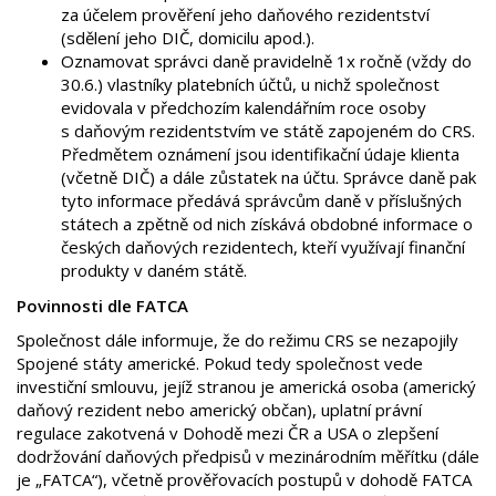
za účelem prověření jeho daňového rezidentství
(sdělení jeho DIČ, domicilu apod.).
Oznamovat správci daně pravidelně 1x ročně (vždy do
30.6.) vlastníky platebních účtů, u nichž společnost
evidovala v předchozím kalendářním roce osoby
s daňovým rezidentstvím ve státě zapojeném do CRS.
Předmětem oznámení jsou identifikační údaje klienta
(včetně DIČ) a dále zůstatek na účtu. Správce daně pak
tyto informace předává správcům daně v příslušných
státech a zpětně od nich získává obdobné informace o
českých daňových rezidentech, kteří využívají finanční
produkty v daném státě.
Povinnosti dle FATCA
Společnost dále informuje, že do režimu CRS se nezapojily
Spojené státy americké. Pokud tedy společnost vede
investiční smlouvu, jejíž stranou je americká osoba (americký
daňový rezident nebo americký občan), uplatní právní
regulace zakotvená v Dohodě mezi ČR a USA o zlepšení
dodržování daňových předpisů v mezinárodním měřítku (dále
je „FATCA“), včetně prověřovacích postupů v dohodě FATCA