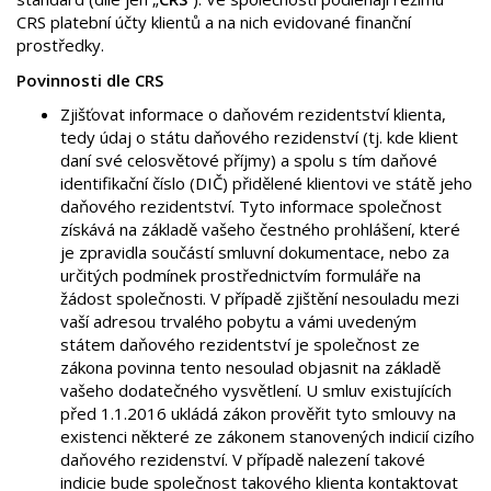
CRS platební účty klientů a na nich evidované finanční
prostředky.
Povinnosti dle CRS
Zjišťovat informace o daňovém rezidentství klienta,
tedy údaj o státu daňového rezidenství (tj. kde klient
daní své celosvětové příjmy) a spolu s tím daňové
identifikační číslo (DIČ) přidělené klientovi ve státě jeho
daňového rezidentství. Tyto informace společnost
získává na základě vašeho čestného prohlášení, které
je zpravidla součástí smluvní dokumentace, nebo za
určitých podmínek prostřednictvím formuláře na
žádost společnosti. V případě zjištění nesouladu mezi
vaší adresou trvalého pobytu a vámi uvedeným
státem daňového rezidentství je společnost ze
zákona povinna tento nesoulad objasnit na základě
vašeho dodatečného vysvětlení. U smluv existujících
před 1.1.2016 ukládá zákon prověřit tyto smlouvy na
existenci některé ze zákonem stanovených indicií cizího
daňového rezidenství. V případě nalezení takové
indicie bude společnost takového klienta kontaktovat