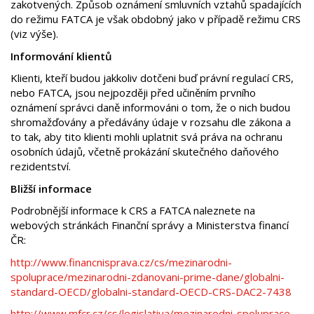
zakotvených. Způsob oznámení smluvních vztahů spadajících
do režimu FATCA je však obdobný jako v případě režimu CRS
(viz výše).
Informování klientů
Klienti, kteří budou jakkoliv dotčeni buď právní regulací CRS,
nebo FATCA, jsou nejpozději před učiněním prvního
oznámení správci daně informováni o tom, že o nich budou
shromažďovány a předávány údaje v rozsahu dle zákona a
to tak, aby tito klienti mohli uplatnit svá práva na ochranu
osobních údajů, včetně prokázání skutečného daňového
rezidentství.
Bližší informace
Podrobnější informace k CRS a FATCA naleznete na
webových stránkách Finanční správy a Ministerstva financí
ČR:
http://www.financnisprava.cz/cs/mezinarodni-
spoluprace/mezinarodni-zdanovani-prime-dane/globalni-
standard-OECD/globalni-standard-OECD-CRS-DAC2-7438
http://www.mfcr.cz/cs/legislativa/mezinarodni-spoluprace-