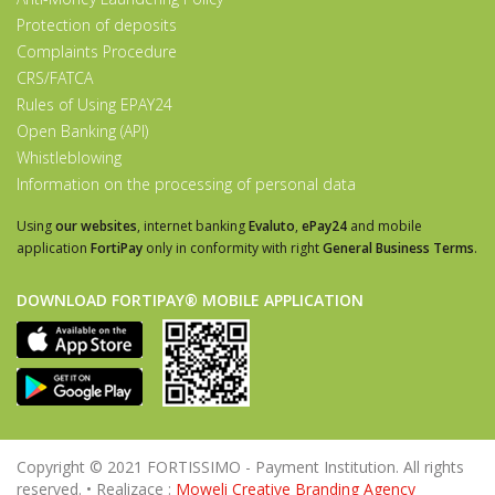
Protection of deposits
Complaints Procedure
CRS/FATCA
Rules of Using EPAY24
Open Banking (API)
Whistleblowing
Information on the processing of personal data
Using
our websites
, internet banking
Evaluto
,
ePay24
and mobile
application
FortiPay
only in conformity with right
General Business Terms
.
DOWNLOAD FORTIPAY® MOBILE APPLICATION
Copyright © 2021 FORTISSIMO - Payment Institution. All rights
reserved. • Realizace :
Moweli Creative Branding Agency