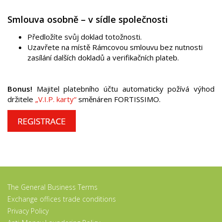
Smlouva osobně – v sídle společnosti
Předložíte svůj doklad totožnosti.
Uzavřete na místě Rámcovou smlouvu bez nutnosti
zasílání dalších dokladů a verifikačních plateb.
Bonus!
Majitel platebního účtu automaticky požívá výhod
držitele
„V.I.P. karty“
směnáren FORTISSIMO.
The General Business Terms
Exchange offices trade conditions
Privacy Policy