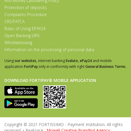
Anti-Money Laundering Policy
Protection of deposits
Complaints Procedure
CRS/FATCA
Rules of Using EPAY24
Open Banking (API)
Whistleblowing
Information on the processing of personal data
Using
our websites
, internet banking
Evaluto
,
ePay24
and mobile
application
FortiPay
only in conformity with right
General Business Terms
.
DOWNLOAD FORTIPAY® MOBILE APPLICATION
Copyright © 2021 FORTISSIMO - Payment Institution. All rights
reserved. • Realizace :
Moweli Creative Branding Agency