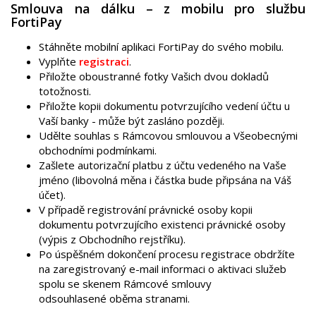
Smlouva na dálku – z mobilu pro službu
FortiPay
Stáhněte mobilní aplikaci FortiPay do svého mobilu.
Vyplňte
registraci
.
Přiložte oboustranné fotky Vašich dvou dokladů
totožnosti.
Přiložte kopii dokumentu potvrzujícího vedení účtu u
Vaší banky - může být zasláno později.
Udělte souhlas s Rámcovou smlouvou a Všeobecnými
obchodními podmínkami.
Zašlete autorizační platbu z účtu vedeného na Vaše
jméno (libovolná měna i částka bude připsána na Váš
účet).
V případě registrování právnické osoby kopii
dokumentu potvrzujícího existenci právnické osoby
(výpis z Obchodního rejstříku).
Po úspěšném dokončení procesu registrace obdržíte
na zaregistrovaný e-mail informaci o aktivaci služeb
spolu se skenem Rámcové smlouvy
odsouhlasené oběma stranami.