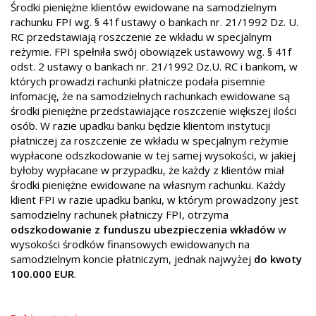
Środki pieniężne klientów ewidowane na samodzielnym
rachunku FPI wg. § 41f ustawy o bankach nr. 21/1992 Dz. U.
RC przedstawiają roszczenie ze wkładu w specjalnym
reżymie. FPI spełniła swój obowiązek ustawowy wg. § 41f
odst. 2 ustawy o bankach nr. 21/1992 Dz.U. RC i bankom, w
których prowadzi rachunki płatnicze podała pisemnie
infomację, że na samodzielnych rachunkach ewidowane są
środki pieniężne przedstawiające roszczenie większej ilości
osób. W razie upadku banku będzie klientom instytucji
płatniczej za roszczenie ze wkładu w specjalnym reżymie
wypłacone odszkodowanie w tej samej wysokości, w jakiej
byłoby wypłacane w przypadku, że każdy z klientów miał
środki pieniężne ewidowane na własnym rachunku. Każdy
klient FPI w razie upadku banku, w którym prowadzony jest
samodzielny rachunek płatniczy FPI, otrz
yma
odszkodowanie z funduszu ubezpieczenia wkładów
w
wysokości środków finansowych ewidowanych na
samodzielnym koncie płatniczym, jednak najwyżej
do kwoty
100.000 EUR
.