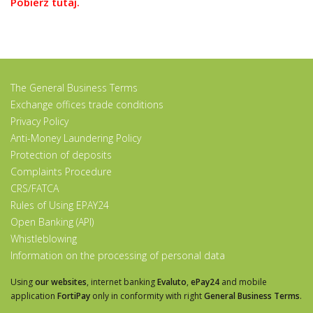
Pobierz tutaj.
The General Business Terms
Exchange offices trade conditions
Privacy Policy
Anti-Money Laundering Policy
Protection of deposits
Complaints Procedure
CRS/FATCA
Rules of Using EPAY24
Open Banking (API)
Whistleblowing
Information on the processing of personal data
Using
our websites
, internet banking
Evaluto
,
ePay24
and mobile
application
FortiPay
only in conformity with right
General Business Terms
.