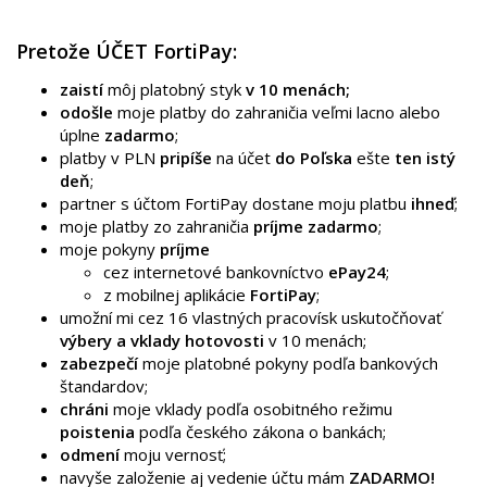
Pretože ÚČET FortiPay:
zaistí
môj platobný styk
v 10 menách;
odošle
moje platby do zahraničia veľmi lacno alebo
úplne
zadarmo
;
platby v PLN
pripíše
na účet
do Poľska
ešte
ten istý
deň
;
partner s účtom FortiPay dostane moju platbu
ihneď
;
moje platby zo zahraničia
príjme zadarmo
;
moje pokyny
príjme
cez internetové bankovníctvo
ePay24
;
z mobilnej aplikácie
FortiPay
;
umožní mi cez 16 vlastných pracovísk uskutočňovať
výbery a vklady hotovosti
v 10 menách;
zabezpečí
moje platobné pokyny podľa bankových
štandardov;
chráni
moje vklady podľa osobitného režimu
poistenia
podľa českého zákona o bankách;
odmení
moju vernosť;
navyše založenie aj vedenie účtu mám
ZADARMO!