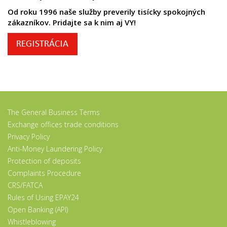
Od roku 1996 naše služby preverily tisícky spokojných
zákazníkov. Pridajte sa k nim aj VY!
The General Business Terms
Exchange offices trade conditions
Privacy Policy
Anti-Money Laundering Policy
Protection of deposits
Complaints Procedure
CRS/FATCA
Rules of Using EPAY24
Open Banking (API)
Whistleblowing