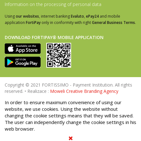
Information on the processing of personal data
Using
our websites
, internet banking
Evaluto
,
ePay24
and mobile
application
FortiPay
only in conformity with right
General Business Terms
.
DOWNLOAD FORTIPAY® MOBILE APPLICATION
Copyright © 2021 FORTISSIMO - Payment Institution. All rights
reserved. • Realizace :
Moweli Creative Branding Agency
In order to ensure maximum convenience of using our
website, we use cookies. Using the website without
changing the cookie settings means that they will be saved.
The user can independently change the cookie settings in his
web browser.