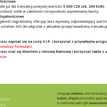
ilościowe
iżki już dla transakcji powyżej wartości
5.000 CZK (ok. 200 EUR).
sokość zniżki w zależności od wysokości wymienianej kwoty.
lojalnościowe
jalność nagradzamy oferując kurs wymiany odpowiadający warto
 ostatnie 365 dni włącznie z aktualnie przeprowadzaną transakcją
hcesz zapisać się na Listę V.I.P. i korzystać z przywilejów p
 poniższy formularz.
hcesz stać się klientem z Umową Ramową i korzystać także z 
acja.
Using
our websites
, internet banking
Evaluto
,
ePay24
and mobile applicat
 EPAY24
in conformity with right
General Busi
API)