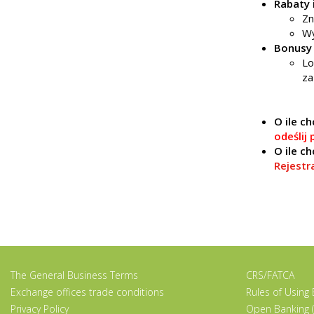
Rabaty 
Zn
Wy
Bonusy 
Lo
za
O ile c
odeślij
O ile c
Rejestr
The General Business Terms
CRS/FATCA
Exchange offices trade conditions
Rules of Using
Privacy Policy
Open Banking (