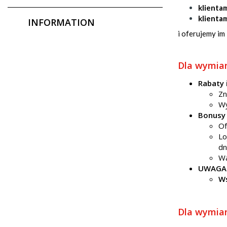
klientami
klienta
INFORMATION
i oferujemy im
Dla wymia
Rabaty 
Zn
Wy
​Bonusy
​O
Lo
dn
Wa
UWAGA
Ws
Dla wymia