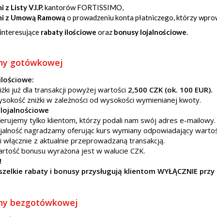
 z Listy V.I.P.
kantorów FORTISSIMO,
mi z Umową Ramową
o prowadzeniu konta płatniczego, którzy wpro
 interesujące
rabaty ilościowe
oraz
bonusy lojalnościowe
.
ny gotówkowej
ilościowe:
iżki już dla transakcji powyżej wartości
2,500 CZK (ok. 100 EUR).
sokość zniżki w zależności od wysokości wymienianej kwoty.
 lojalnościowe
ferujemy tylko klientom, którzy podali nam swój adres e-mailowy.
jalność nagradzamy oferując kurs wymiany odpowiadający wartoś
i włącznie z aktualnie przeprowadzaną transakcją.
rtość bonusu wyrażona jest w walucie CZK.
!
zelkie rabaty i bonusy przysługują klientom WYŁĄCZNIE prz
ny bezgotówkowej