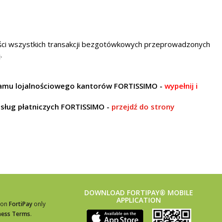
ści wszystkich transakcji bezgotówkowych przeprowadzonych
.
rogramu lojalnościowego kantorów FORTISSIMO -
wypełnij i
usług płatniczych FORTISSIMO -
przejdź do strony
DOWNLOAD FORTIPAY® MOBILE
APPLICATION
ion
FortiPay
only
ness Terms
.