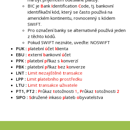
BIC je
B
ank
I
dentification
C
ode, tj. bankovní
identifikační kód, který se často používá na
americkém kontinentu, rovnocenný s kódem
SWIFT.
Pro označení banky se alternativně používá jeden
z těchto kódů.
Pokud SWIFT neznáte, uveďte: NOSWIFT
PUK :
p
latební
ú
čet
k
lienta
EBU :
e
xterní
b
ankovní
ú
čet
PPK :
p
latební
p
říkaz s
k
onverzí
PBK :
p
latební
p
říkaz
b
ez
k
onverze
LNT :
L
imit
n
ezajištěné
t
ransakce
LPP :
L
imit
p
latebního
p
rostředku
LTU :
L
imit
t
ransakce
u
živatele
PT1, PT2 :
P
růkaz
t
otožnosti
1
,
P
růkaz
t
otožnosti
2
SIPO
:
S
družené
i
nkaso
p
lateb
o
byvatelstva