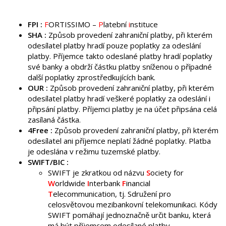
FPI
:
F
ORTISSIMO –
P
latební
i
nstituce
SHA :
Způsob provedení zahraniční platby, při kterém
odesílatel platby hradí pouze poplatky za odeslání
platby. Příjemce takto odeslané platby hradí poplatky
své banky a obdrží částku platby sníženou o případné
další poplatky zprostředkujících bank.
OUR :
Způsob provedení zahraniční platby, při kterém
odesílatel platby hradí veškeré poplatky za odeslání i
připsání platby. Příjemci platby je na účet připsána celá
zasílaná částka.
4Free :
Způsob provedení zahraniční platby, při kterém
odesílatel ani příjemce neplatí žádné poplatky. Platba
je odeslána v režimu tuzemské platby.
SWIFT/BIC :
SWIFT je zkratkou od názvu
S
ociety for
W
orldwide
I
nterbank
F
inancial
T
elecommunication, tj. Sdružení pro
celosvětovou mezibankovní telekomunikaci. Kódy
SWIFT pomáhají jednoznačně určit banku, která
má být příjemcem odesílané platby.